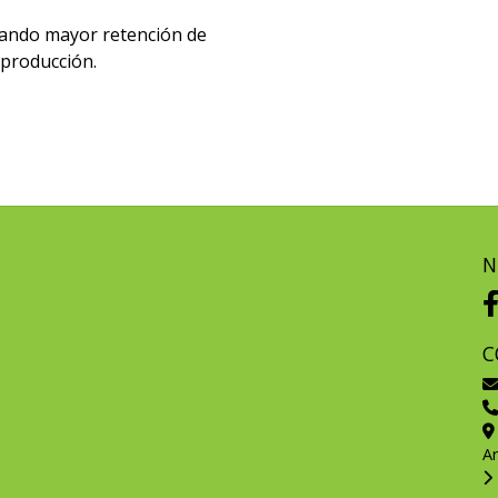
rgando mayor retención de
producción.
N
C
A