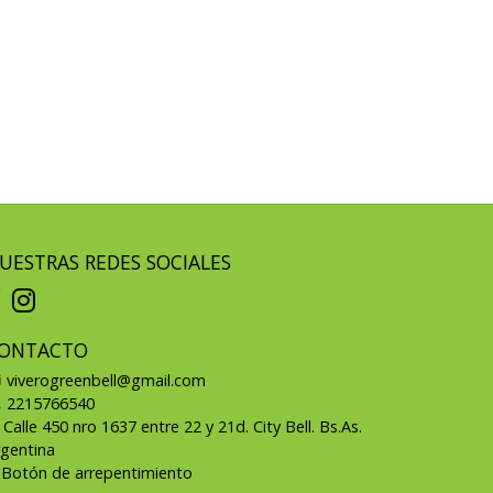
UESTRAS REDES SOCIALES
ONTACTO
viverogreenbell@gmail.com
2215766540
Calle 450 nro 1637 entre 22 y 21d. City Bell. Bs.As.
rgentina
Botón de arrepentimiento