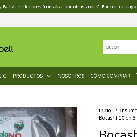
 Bell y alrededores (consultar por otras zonas). Formas de pago:
CIO
PRODUCTOS
NOSOTROS
CÓMO COMPRAR
Inicio
Insum
Bocashi. 20 dm3 (
Bocash