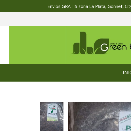
Envios GRATIS zona La Plata, Gonnet, City
INI