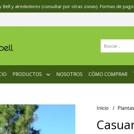
 Bell y alrededores (consultar por otras zonas). Formas de pago:
CIO
PRODUCTOS
NOSOTROS
CÓMO COMPRAR
Inicio
Planta
Casuar