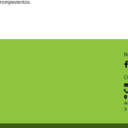
 rompevientos.
N
C
A