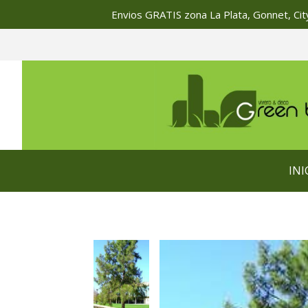
Envios GRATIS zona La Plata, Gonnet, City
INI