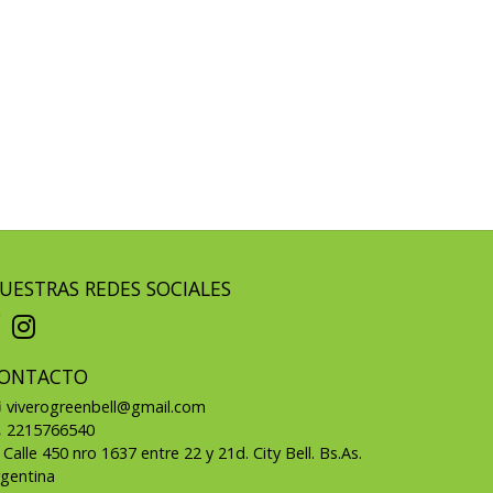
UESTRAS REDES SOCIALES
ONTACTO
viverogreenbell@gmail.com
2215766540
Calle 450 nro 1637 entre 22 y 21d. City Bell. Bs.As.
rgentina