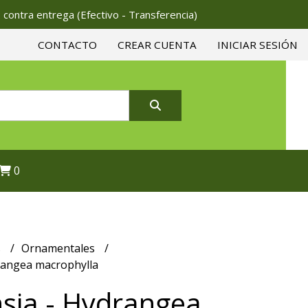
 contra entrega (Efectivo - Transferencia)
CONTACTO
CREAR CUENTA
INICIAR SESIÓN
0
s
Ornamentales
rangea macrophylla
sia - Hydrangea