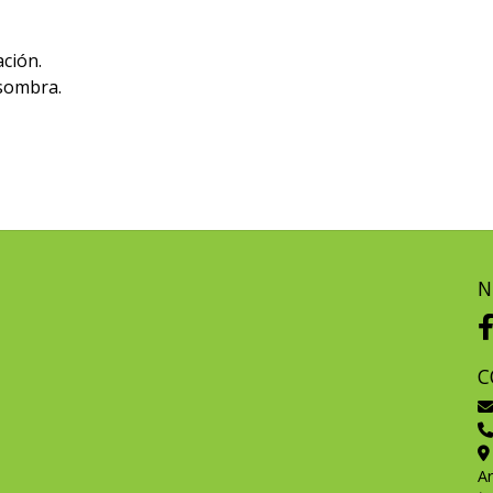
ción.
 sombra.
N
C
A