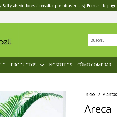
 Bell y alrededores (consultar por otras zonas). Formas de pago:
CIO
PRODUCTOS
NOSOTROS
CÓMO COMPRAR
Inicio
Planta
Areca