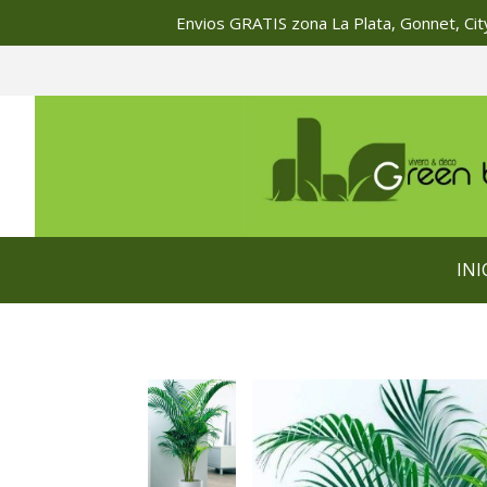
Envios GRATIS zona La Plata, Gonnet, City
INI