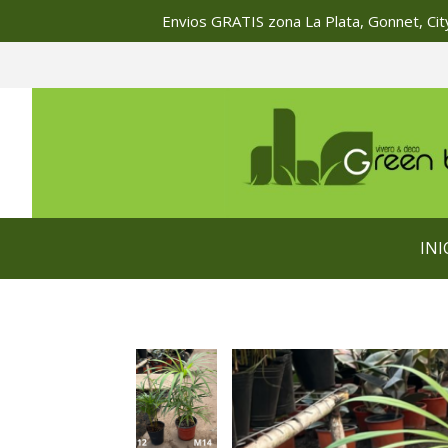
Envios GRATIS zona La Plata, Gonnet, City
INI