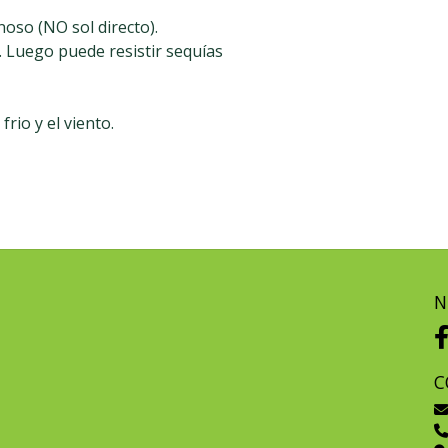
noso (NO sol directo).
. Luego puede resistir sequías
rio y el viento.
N
C