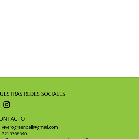
UESTRAS REDES SOCIALES
ONTACTO
viverogreenbell@gmail.com
2215766540