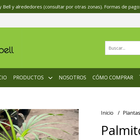
 Bell y alrededores (consultar por otras zonas). Formas de pago:
CIO
PRODUCTOS
NOSOTROS
CÓMO COMPRAR
Inicio
Planta
Palmit